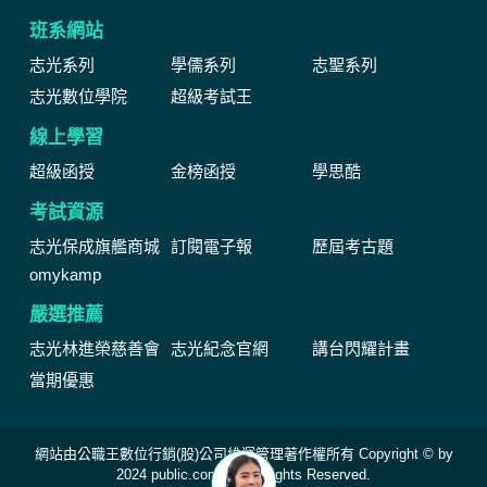
班系網站
志光系列
學儒系列
志聖系列
志光數位學院
超級考試王
線上學習
超級函授
金榜函授
學思酷
考試資源
志光保成旗艦商城
訂閱電子報
歷屆考古題
omykamp
嚴選推薦
志光林進榮慈善會
志光紀念官網
講台閃耀計畫
當期優惠
網站由公職王數位行銷(股)公司維運管理著作權所有 Copyright © by
2024 public.com.tw All Rights Reserved.