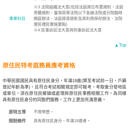
※3.法院組織法大意(包括法庭席位布置規則、法庭
旁聽規則、臺灣高等法院以下各級法院或分院臨時
專業科目
開庭辦法、法庭錄音錄影及其利用保存辦法、法院
便民禮民實施要點)
※4.民事訴訟法大意與刑事訴訟法大意
▲Top
原住民特考庭務員應考資格
中華民國國民具有原住民身分，年滿18歲(算至考試前一日，戶籍
登記年齡為準)，且符合考試相關規定即可報考，考取後分發地區
或單位，須在原住民鄉鎮或處理與原住民事務相關工作，為同樣
具有原住民身分的同胞們服務，工作上更加充滿意義。
原特五等
不限學歷。
限制條件
具有原住民身分，年滿18歲者。