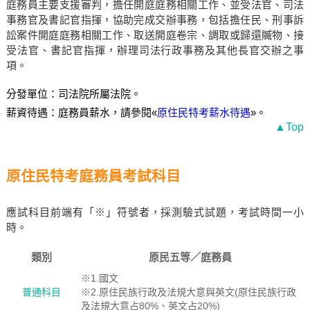
庭務員主要支援審判，擔任開庭庭務相關工作、並受法官、司法
事務官及書記官指揮，協助完成交辦事務，包括擔任民、刑事訴
訟案件開庭庭務相關工作、取送開庭卷宗、調取或歸還贓物、接
受法官、書記官指揮，辦理司法行政事務及其他長官交辦之事
項。
分發單位：司法院所屬法院。
薪資待遇：庭務員薪水，請參閱«
原住民特考薪水待遇
»。
▲Top
原住民特考庭務員考試科目
應試科目前端有「※」符號者，採測驗式試題，考試時間一小
時。
類別
原民五等／庭務員
※1.國文
普通科目
※2.原住民族行政及法規大意與英文(原住民族行政
及法規大意占80%、英文占20%)