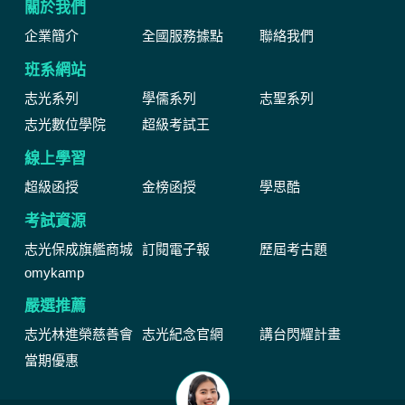
關於我們
企業簡介
全國服務據點
聯絡我們
班系網站
志光系列
學儒系列
志聖系列
志光數位學院
超級考試王
線上學習
超級函授
金榜函授
學思酷
考試資源
志光保成旗艦商城
訂閱電子報
歷屆考古題
omykamp
嚴選推薦
志光林進榮慈善會
志光紀念官網
講台閃耀計畫
當期優惠