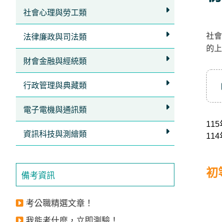
立
社會心理與勞工類
即
社會
加
法律廉政與司法類
的上
入
財會金融與經統類
LINE
官
行政管理與典藏類
方
電子電機與通訊類
帳
11
號
資訊科技與測繪類
11
享
專
初
人
備考資訊
服
務
，
考公職精選文章！
再
我能考什麼，立即測驗！