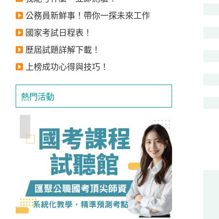
獲
公務員新鮮事！帶你一探未來工作
得
國家考試日程表！
500
歷屆試題詳解下載！
元
折
上榜成功心得與技巧！
扣！
熱門活動
北
北
基
區
桃
竹
苗
區
中
彰