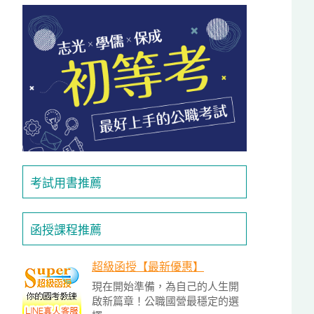
投
區
雲
嘉
南
區
高
屏
地
區
考試用書推薦
東
部
離
函授課程推薦
島
超
超級函授【最新優惠】
級
現在開始準備，為自己的人生開
函
啟新篇章！公職國營最穩定的選
授