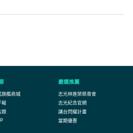
源
嚴選推薦
成旗艦商城
志光林進榮慈善會
子報
志光紀念官網
古題
講台閃耀計畫
mp
當期優惠