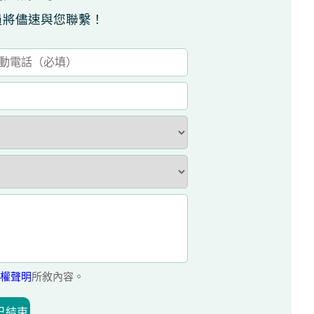
員將儘速與您聯繫！
權聲明
所敘內容。
已結束