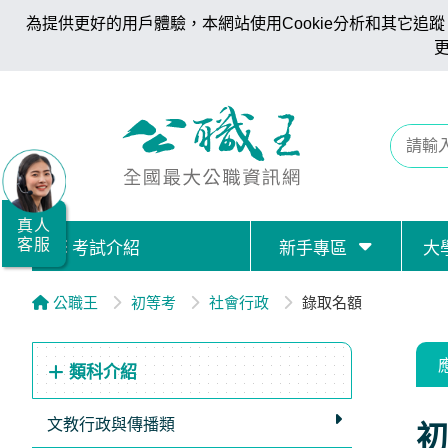
為提供更好的用戶體驗，本網站使用Cookie分析和其它追蹤。
全
國
公
職/
就
業/
真人
客服
考試介紹
新手專區
大
證
照
公職王
初等考
社會行政
錄取名額
服
務
類科介紹
據
點
文教行政與傳播類
初