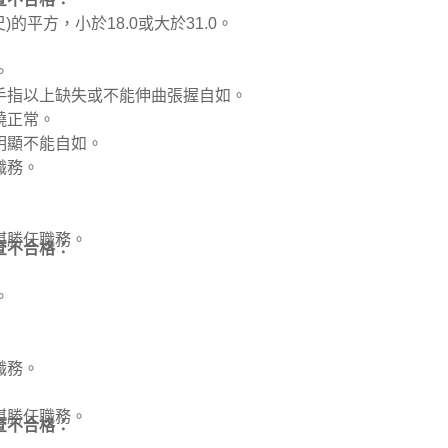
的平方，小於18.0或大於31.0。
。
手指以上缺失或不能伸曲張握自如。
繞正常。
明顯不能自如。
職務。
堪勝任職務。
查不合格：
。
職務。
堪勝任職務。
查不合格：