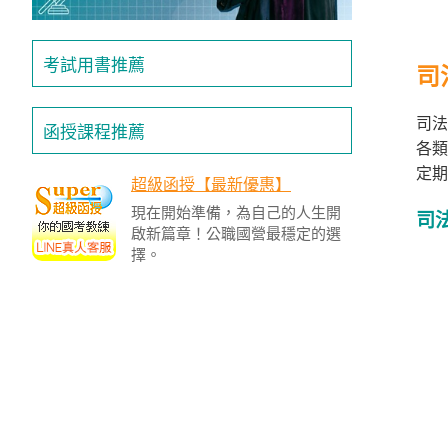
投
區
考試用書推薦
司
雲
嘉
南
司法
函授課程推薦
區
各類
定期
高
超級函授【最新優惠】
屏
現在開始準備，為自己的人生開
地
司
啟新篇章！公職國營最穩定的選
區
擇。
東
部
離
島
超
級
函
授