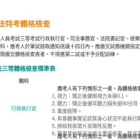
法特考體格檢查
人員考試三等考試行政執行官、司法事務官、法院書記官、檢察
科，應考人於筆試錄取通知送達十四日內，應繳交試務機關指定
限繳交體格檢查表者，不得應第二試或不予分配訓練。
法三等體格檢查標準表
類科
應考人有下列情形之一者，為體格檢
視力：矯正後優眼視力未達0.1。
聽力：矯正後優耳聽力損失逾90分貝
行政執行官
重度肢障。
有客觀事實足認其身心狀況不能執行
肺結核痰塗片呈陽性反應。
罹患其他無法治癒之重症疾患，致不
應考人有下列情形之一者，為體格檢