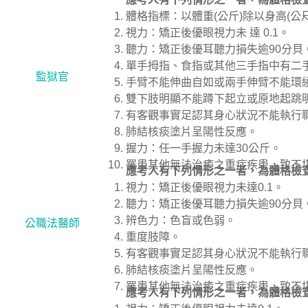
體格指標：以體重(公斤)除以身高(公尺)
視力：矯正後優眼視力未 達 0.1。
聽力：矯正後優耳聽力損失逾90分貝
單手拇指、食指或其他三手指中有二
監獄官
手臂不能伸曲自如或兩手伸臂不能環
雙下肢明顯不能蹲下起立或原地起跳
有客觀事實足認其身心狀況不能執行
肺結核痰塗片呈陽性反應。
握力：任一手握力未達30公斤。
罹患其他無法治癒之重症疾患，致不
應考人有下列情形之一者，為體格檢
視力：矯正後優眼視力未達0.1。
聽力：矯正後優耳聽力損失逾90分貝
辨色力：色盲或色弱。
公職法醫師
重度肢障。
有客觀事實足認其身心狀況不能執行
肺結核痰塗片呈陽性反應。
罹患其他無法治癒之重症疾患，致不
應考人有下列情形之一者，為體格檢