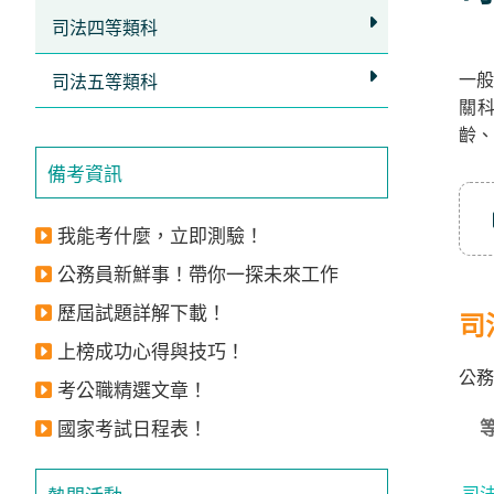
立
司法四等類科
即
一般
加
司法五等類科
關
入
齡、
LINE
備考資訊
官
方
我能考什麼，立即測驗！
帳
公務員新鮮事！帶你一探未來工作
號
歷屆試題詳解下載！
享
司
專
上榜成功心得與技巧！
公務
人
考公職精選文章！
服
國家考試日程表！
務
，
再