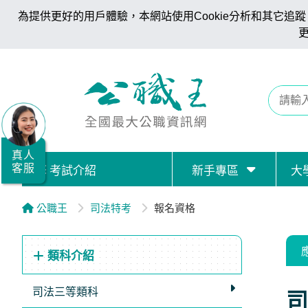
為提供更好的用戶體驗，本網站使用Cookie分析和其它追蹤。
全
國
公
職/
就
業/
真人
客服
考試介紹
新手專區
大
證
照
公職王
司法特考
報名資格
服
務
類科介紹
據
點
司法三等類科
司