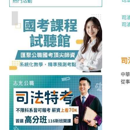
司
熱門活動
獲
得
司
500
司
元
折
扣！
司
北
北
中華
基
區
從事
桃
竹
苗
區
中
彰