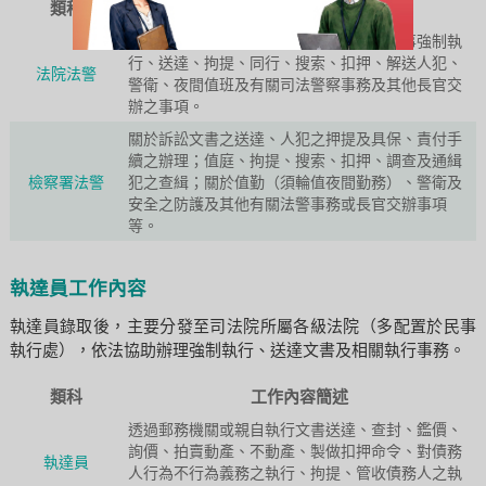
類科
工作內容簡述
辦理值庭、候審戒護、具保責付、協助民事強制執
行、送達、拘提、同行、搜索、扣押、解送人犯、
法院法警
警衛、夜間值班及有關司法警察事務及其他長官交
辦之事項。
關於訴訟文書之送達、人犯之押提及具保、責付手
續之辦理；值庭、拘提、搜索、扣押、調查及通緝
檢察署法警
犯之查緝；關於值勤（須輪值夜間勤務）、警衛及
安全之防護及其他有關法警事務或長官交辦事項
等。
執達員工作內容
執達員錄取後，主要分發至司法院所屬各級法院（多配置於民事
執行處），依法協助辦理強制執行、送達文書及相關執行事務。
類科
工作內容簡述
透過郵務機關或親自執行文書送達、查封、鑑價、
詢價、拍賣動產、不動產、製做扣押命令、對債務
執達員
人行為不行為義務之執行、拘提、管收債務人之執