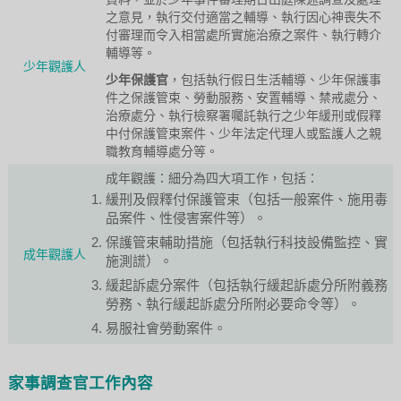
之意見，執行交付適當之輔導、執行因心神喪失不
付審理而令入相當處所實施治療之案件、執行轉介
輔導等。
少年觀護人
少年保護官
，包括執行假日生活輔導、少年保護事
件之保護管束、勞動服務、安置輔導、禁戒處分、
治療處分、執行檢察署囑託執行之少年緩刑或假釋
中付保護管束案件、少年法定代理人或監護人之親
職教育輔導處分等。
成年觀護：細分為四大項工作，包括：
緩刑及假釋付保護管束（包括一般案件、施用毒
品案件、性侵害案件等）。
保護管束輔助措施（包括執行科技設備監控、實
成年觀護人
施測謊）。
緩起訴處分案件（包括執行緩起訴處分所附義務
勞務、執行緩起訴處分所附必要命令等）。
易服社會勞動案件。
家事調查官工作內容