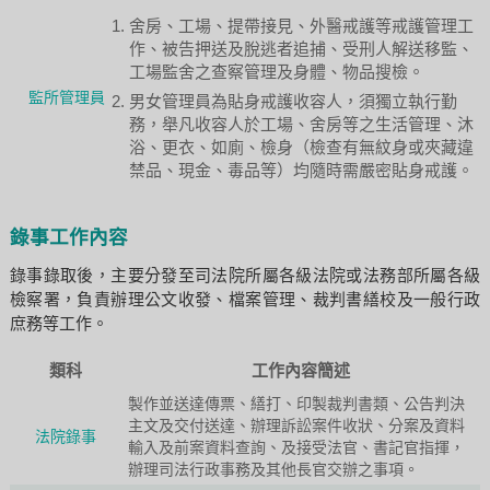
舍房、工場、提帶接見、外醫戒護等戒護管理工
作、被告押送及脫逃者追捕、受刑人解送移監、
工場監舍之查察管理及身體、物品搜檢。
監所管理員
男女管理員為貼身戒護收容人，須獨立執行勤
務，舉凡收容人於工場、舍房等之生活管理、沐
浴、更衣、如廁、檢身（檢查有無紋身或夾藏違
禁品、現金、毒品等）均隨時需嚴密貼身戒護。
錄事工作內容
錄事錄取後，主要分發至司法院所屬各級法院或法務部所屬各級
檢察署，負責辦理公文收發、檔案管理、裁判書繕校及一般行政
庶務等工作。
類科
工作內容簡述
製作並送達傳票、繕打、印製裁判書類、公告判決
主文及交付送達、辦理訴訟案件收狀、分案及資料
法院錄事
輸入及前案資料查詢、及接受法官、書記官指揮，
辦理司法行政事務及其他長官交辦之事項。