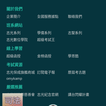
關於我們
企業簡介
全國服務據點
聯絡我們
班系網站
志光系列
學儒系列
志聖系列
志光數位學院
超級考試王
線上學習
超級函授
金榜函授
學思酷
考試資源
志光保成旗艦商城
訂閱電子報
歷屆考古題
omykamp
嚴選推薦
志光林進榮慈善會
志光紀念官網
講台閃耀計畫
當期優惠