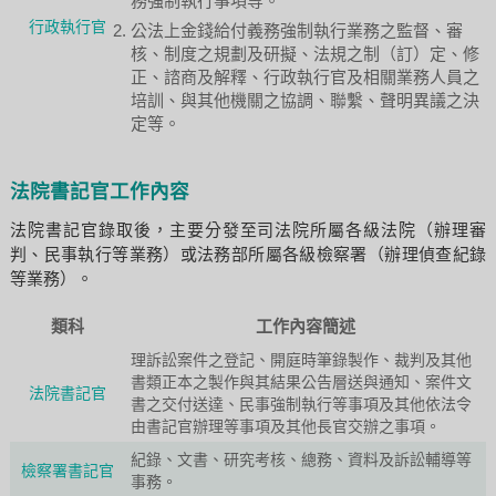
務強制執行事項等。
行政執行官
公法上金錢給付義務強制執行業務之監督、審
核、制度之規劃及研擬、法規之制（訂）定、修
正、諮商及解釋、行政執行官及相關業務人員之
培訓、與其他機關之協調、聯繫、聲明異議之決
定等。
法院書記官工作內容
法院書記官錄取後，主要分發至司法院所屬各級法院（辦理審
判、民事執行等業務）或法務部所屬各級檢察署（辦理偵查紀錄
等業務）。
類科
工作內容簡述
理訴訟案件之登記、開庭時筆錄製作、裁判及其他
書類正本之製作與其結果公告層送與通知、案件文
法院書記官
書之交付送達、民事強制執行等事項及其他依法令
由書記官辦理等事項及其他長官交辦之事項。
紀錄、文書、研究考核、總務、資料及訴訟輔導等
檢察署書記官
事務。