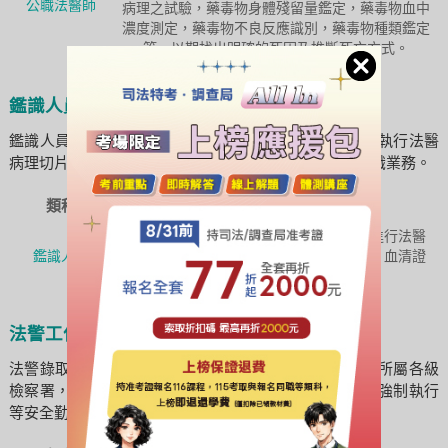
公職法醫師
病理之試驗，藥毒物身體殘留量鑑定，藥毒物血中
濃度測定，藥毒物不良反應識別，藥毒物種類鑑定
等，以期找出明確的死因及推斷死亡方式。
鑑識人員工作內容
鑑識人員錄取後，主要分發至法務部法醫研究所，負責執行法醫
病理切片、毒藥物檢驗、血清證物及DNA鑑定等專業鑑識業務。
類科
工作內容簡述
對各級地方法院暨檢察署委託之鑑定案，進行法醫
鑑識人員
病理切片及其相關死因鑑定、法醫毒藥物、血清證
物及 DNA 鑑定等。
法警工作內容
法警錄取後，主要分發至司法院所屬各級法院或法務部所屬各級
檢察署，負責維護法庭秩序、值勤、警衛、解送人犯及強制執行
等安全勤務。