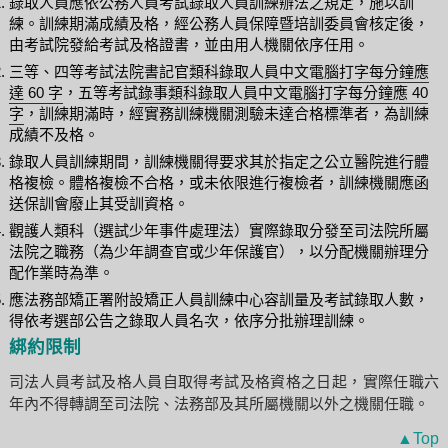
錄取人員應依公務人員考試錄取人員訓練辦法之規定，施以訓
練。訓練期滿成績及格，經公務人員保障暨培訓委員會核定後，
由考試院發給考試及格證書，並由用人機關依序任用。
三等、四等考試
法院書記官類科錄取人員中文電腦打字每分鐘應
達 60 字
，五等考試
錄事類科錄取人員中文電腦打字每分鐘應 40
字
，訓練期滿時，經實務訓練機關測驗未達合格標準者，為訓練
成績不及格。
錄取人員訓練期間，訓練機關得要求其於指定之公立醫院進行體
格複檢。體格複檢不合格，或未依限進行複檢者，訓練機關應函
送保訓會廢止其受訓資格。
觀護人類科（選試少年事件處理法）實際錄取分發至司法院所屬
法院之職務（為少年調查官或少年保護官），以分配機關辦理分
配作業時為準。
應法務部矯正署附設矯正人員訓練中心容訓量及考試錄取人數，
得依考選部公告之錄取人員名次，依序分批辦理訓練。
綁約限制
司法人員考試及格人員自取得考試及格資格之日起，實際任職六
年內不得轉調至司法院、法務部及其所屬機關以外之機關任職。
▲Top