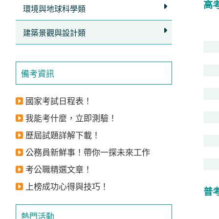
高
獲
環境與地球科學類
得
建築景觀與設計類
500
元
折
備考資訊
扣！
國家考試日程表！
北
北
我能考什麼，立即測驗！
基
歷屆試題詳解下載！
區
公務員新鮮事！帶你一探未來工作
桃
竹
考公職精選文章！
苗
上榜成功心得與技巧！
區
普
中
熱門活動
彰