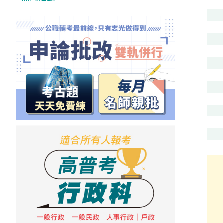
投
區
雲
嘉
南
區
高
屏
地
區
東
部
離
島
超
級
函
授