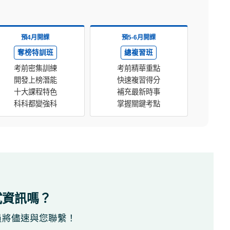
預4月開課
預5-6月開課
奪榜特訓班
總複習班
考前密集訓練
考前精華重點
開發上榜潛能
快速複習得分
十大課程特色
補充最新時事
科科都變強科
掌握關鍵考點
試資訊嗎？
員將儘速與您聯繫！