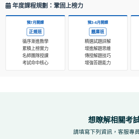
年度課程規劃：鞏固上榜力
預7月開課
預3-4月開課
正規班
題庫班
循序漸進教學
精選試題詳解
累積上榜實力
增進解題思維
名師團隊授課
傳授解題技巧
考試命中核心
增強答題能力
想瞭解相關考
請填寫下列資訊，客服專