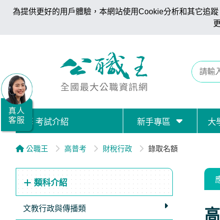
為提供更好的用戶體驗，本網站使用Cookie分析和其它追蹤。
全
國
公
職/
就
業/
真人
客服
考試介紹
新手專區
大
證
照
公職王
高普考
財稅行政
錄取名額
服
務
類科介紹
據
點
文教行政與傳播類
高