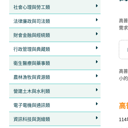
立
社會心理與勞工類
即
高普
加
法律廉政與司法類
需求
入
財會金融與經統類
LINE
官
行政管理與典藏類
方
衛生醫療與藥事類
帳
高普
號
農林漁牧與資源類
小的
享
專
營建土木與水利類
人
高
電子電機與通訊類
服
務
，
資訊科技與測繪類
11
再