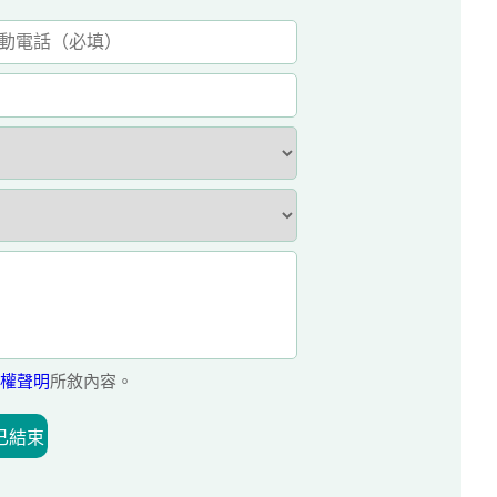
權聲明
所敘內容。
已結束