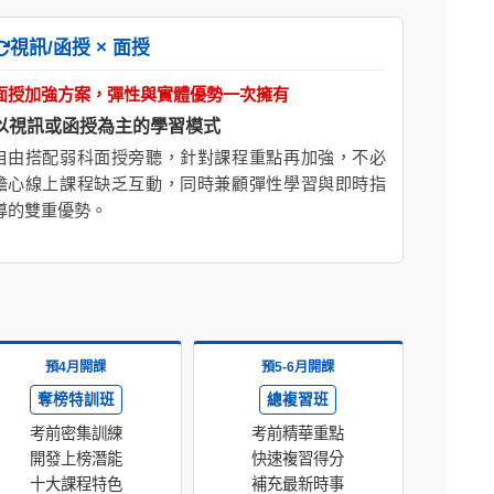
視訊/函授 × 面授
面授加強方案，彈性與實體優勢一次擁有
以視訊或函授為主的學習模式
自由搭配弱科面授旁聽，針對課程重點再加強，不必
擔心線上課程缺乏互動，同時兼顧彈性學習與即時指
導的雙重優勢。
預4月開課
預5-6月開課
奪榜特訓班
總複習班
考前密集訓練
考前精華重點
開發上榜潛能
快速複習得分
十大課程特色
補充最新時事