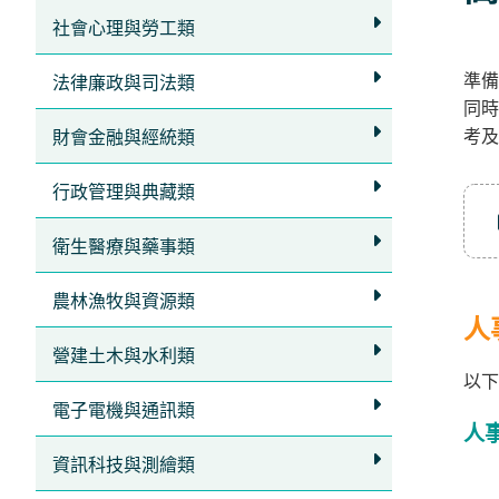
立
社會心理與勞工類
即
準備
加
法律廉政與司法類
同時
入
考及
財會金融與經統類
LINE
官
行政管理與典藏類
方
衛生醫療與藥事類
帳
號
農林漁牧與資源類
享
人
專
營建土木與水利類
以下
人
電子電機與通訊類
服
人
務
，
資訊科技與測繪類
再