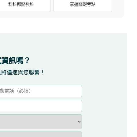
科科都變強科
掌握關鍵考點
試資訊嗎？
員將儘速與您聯繫！