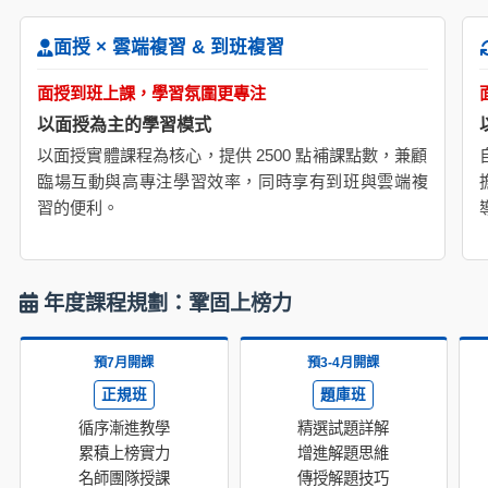
面授 × 雲端複習 & 到班複習
面授到班上課，學習氛圍更專注
以面授為主的學習模式
以面授實體課程為核心，提供 2500 點補課點數，兼顧
臨場互動與高專注學習效率，同時享有到班與雲端複
習的便利。
年度課程規劃：鞏固上榜力
預7月開課
預3-4月開課
正規班
題庫班
循序漸進教學
精選試題詳解
累積上榜實力
增進解題思維
名師團隊授課
傳授解題技巧