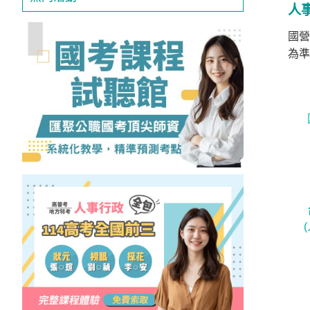
人
投
區
國營
雲
為準
嘉
南
區
高
屏
地
區
東
部
離
島
超
級
函
授