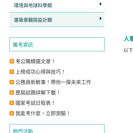
獲
環境與地球科學類
得
建築景觀與設計類
500
元
人
折
備考資訊
扣！
以下
考公職精選文章！
北
北
上榜成功心得與技巧！
基
公務員新鮮事！帶你一探未來工作
區
歷屆試題詳解下載！
桃
竹
國家考試日程表！
苗
我能考什麼，立即測驗！
區
中
熱門活動
彰