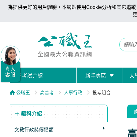
為提供更好的用戶體驗，本網站使用Cookie分析和其它追蹤。
全
國
公
職/
就
業/
真人
客服
考試介紹
新手專區
大
證
照
公職王
高普考
人事行政
投考組合
服
務
類科介紹
據
點
文教行政與傳播類
高