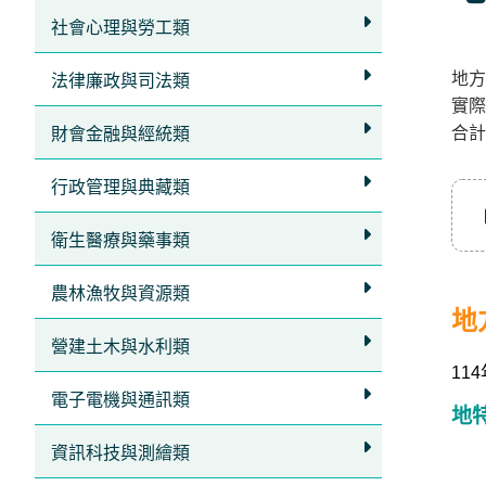
立
社會心理與勞工類
即
地方
加
法律廉政與司法類
實際
入
合計
財會金融與經統類
LINE
官
行政管理與典藏類
方
衛生醫療與藥事類
帳
號
農林漁牧與資源類
享
地
專
營建土木與水利類
11
人
電子電機與通訊類
服
地
務
，
資訊科技與測繪類
再