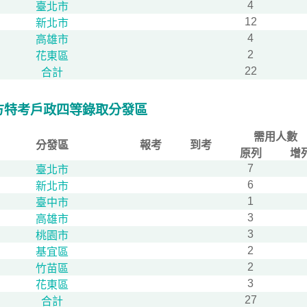
4
臺北市
12
新北市
4
高雄市
2
花東區
22
合計
方特考戶政四等錄取分發區
需用人數
分發區
報考
到考
原列
增
7
臺北市
6
新北市
1
臺中市
3
高雄市
3
桃園市
2
基宜區
2
竹苗區
3
花東區
27
合計