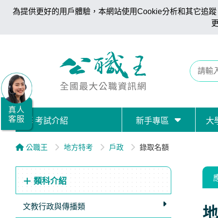
為提供更好的用戶體驗，本網站使用Cookie分析和其它追蹤。
全
國
公
職/
就
業/
真人
客服
考試介紹
新手專區
大
證
照
公職王
地方特考
戶政
錄取名額
服
務
類科介紹
據
點
文教行政與傳播類
地