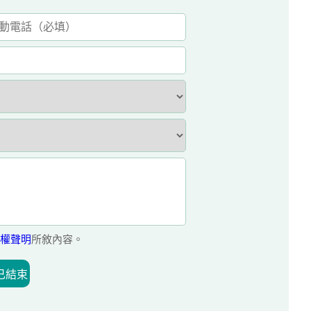
權聲明
所敘內容。
已結束