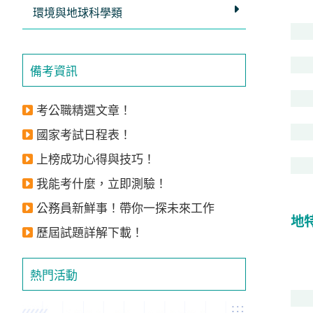
獲
環境與地球科學類
得
500
備考資訊
元
折
考公職精選文章！
扣！
國家考試日程表！
北
上榜成功心得與技巧！
北
基
我能考什麼，立即測驗！
區
公務員新鮮事！帶你一探未來工作
地
桃
歷屆試題詳解下載！
竹
苗
區
熱門活動
中
彰