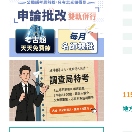
投
區
雲
嘉
南
區
高
屏
地
區
東
部
1
離
島
地
超
級
函
授