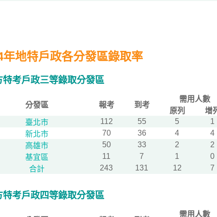
14年地特戶政各分發區錄取率
方特考戶政三等錄取分發區
需用人數
分發區
報考
到考
原列
增
112
55
5
1
臺北市
70
36
4
4
新北市
50
33
2
2
高雄市
11
7
1
0
基宜區
243
131
12
7
合計
方特考戶政四等錄取分發區
需用人數